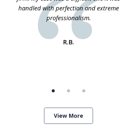
 he
handled with perfection and extreme
an
e
professionalism.
st
s
R.B.
View More