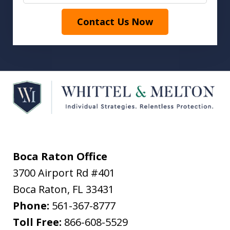
Contact Us Now
Boca Raton Office
3700 Airport Rd #401
Boca Raton
,
FL
33431
Phone:
561-367-8777
Toll Free:
866-608-5529