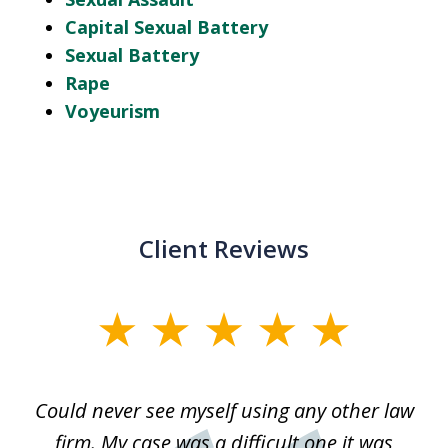
Capital Sexual Battery
Sexual Battery
Rape
Voyeurism
Client Reviews
slide
1
of
ice
Could never see myself using any other law
3
ked
firm. My case was a difficult one it was
a