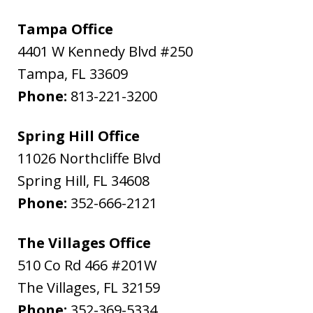
Tampa Office
4401 W Kennedy Blvd #250
Tampa
,
FL
33609
Phone:
813-221-3200
Spring Hill Office
11026 Northcliffe Blvd
Spring Hill
,
FL
34608
Phone:
352-666-2121
The Villages Office
510 Co Rd 466 #201W
The Villages
,
FL
32159
Phone:
352-369-5334