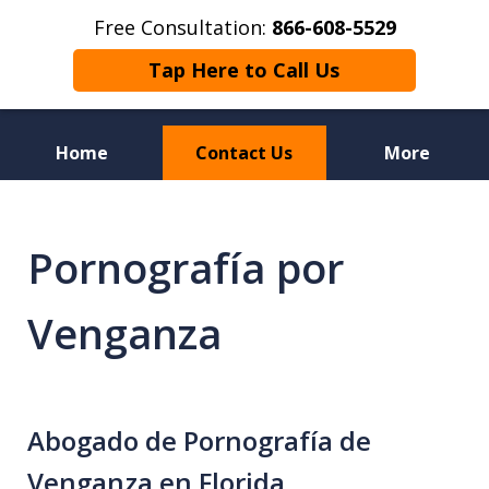
Free Consultation:
866-608-5529
Tap Here to Call Us
Home
Contact Us
More
Florida Sex Crime
Defense Attorneys
Pornografía por
Venganza
Abogado de Pornografía de
Venganza en Florida