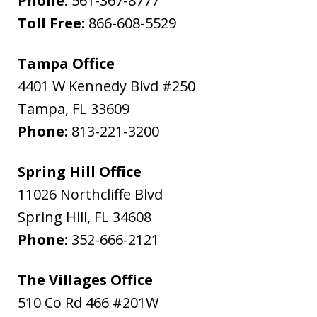
Phone:
561-367-8777
Toll Free:
866-608-5529
Tampa Office
4401 W Kennedy Blvd #250
Tampa
,
FL
33609
Phone:
813-221-3200
Spring Hill Office
11026 Northcliffe Blvd
Spring Hill
,
FL
34608
Phone:
352-666-2121
The Villages Office
510 Co Rd 466 #201W