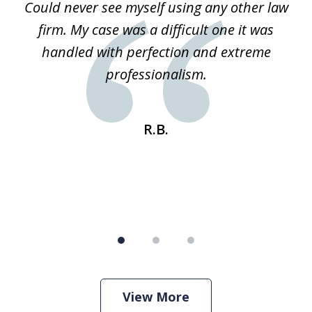
ice
Could never see myself using any other law
3
ked
firm. My case was a difficult one it was
a
 he
handled with perfection and extreme
an
e
professionalism.
st
s
R.B.
View More